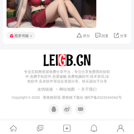
图库书籍
评分
回复
分享
专业互联网资源免费分享平台，专注分享免费黑科技软
件,免费手机软件,吾爱破解,免费电脑软件,技术资讯,绿
色软件,安卓软件等综合资源分享。快乐源自于分享
友情链接
网站地图
关于我们
Copyright © 2025 ·
蕾格格部落-蕾格格下载站
湘ICP备2023034062号