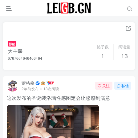
标签
帖子数
阅读量
大主宰
1
13
6767664646466464
蕾格格
关注
私信
2年前发布
13次阅读
这次发布的圣诞装洛璃性感图定会让您感到满意