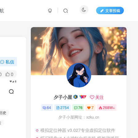
航
文章投稿
私信
0
0
夕子小屋
关注
64
2754
76
7
268W+
夕子小屋网址：xzku.cn
模拟定位神器 v3.027专业虚拟定位软件