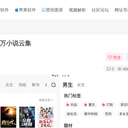
脑软件
苹果软件
壁纸图库
视频解析
社区论坛
网址导
，千万小说云集
关注
0
46