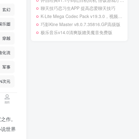
怀旧经典v1.1小鸡红白机街机 悟饭游戏厅霸王的大陆
聊天技巧恋习生APP 提高恋爱聊天技巧
K-Lite Mega Codec Pack v19.3.0，视频解码全能王，畅享高清！
巧影Kine Master v8.0.7.35816.GP高级版
极乐音乐v14.0清爽版媲美魔音免费版
仪之作。
小说世界