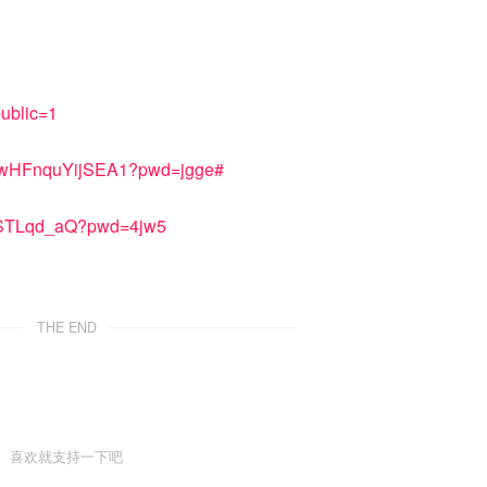
public=1
eDwHFnquYijSEA1?pwd=jgge#
4aSTLqd_aQ?pwd=4jw5
THE END
喜欢就支持一下吧