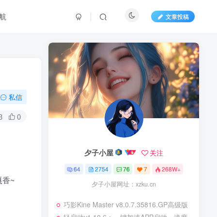
航
文章投稿
私信
3
0
夕子小屋
关注
64
2754
76
7
268W+
香~
夕子小屋网址：xzku.cn
巧影Kine Master v8.0.7.35816.GP高级版