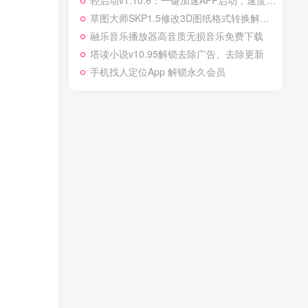
‌轻启动v1.10.6：一键加速APP启动，速度提升80%！
草图大师SKP1.5修改3D图纸格式转换解锁版
融乐音乐播放器高音质无损音乐免费下载
塔读小说v10.95解锁去除广告、去除更新
手机找人定位App 解锁永久会员