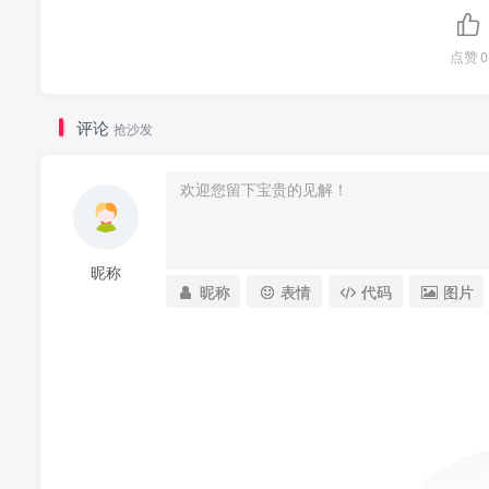
点赞
0
评论
抢沙发
昵称
昵称
表情
代码
图片