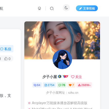
航
文章投稿
私信
1
0
夕子小屋
关注
64
2754
76
7
268W+
夕子小屋网址：xzku.cn
放，支
Arcplayer万能媒体播放器解锁高级版