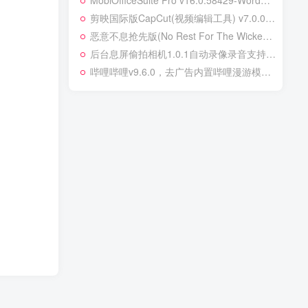
MobiOfficeSuite Pro v16.0.58429-Word，表格解锁高级版
剪映国际版CapCut(视频编辑工具) v7.0.0.2865 – 强大的全功能视频编辑应用程序
恶意不息抢先版(No Rest For The Wicked)v24312(Build19615975)官方中文版
后台息屏偷拍相机1.0.1自动录像录音支持锁屏录像
哔哩哔哩v9.6.0，去广告内置哔哩漫游模块版，解锁大会员！去除更新