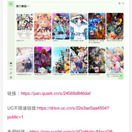
链接：
https://pan.quark.cn/s/24569d846daf
UC不限速链接:
https://drive.uc.cn/s/22e3ae5aa4504?
public=1
备用链接：
https://pan.xunlei.com/s/VOgHotsuMmyDff-