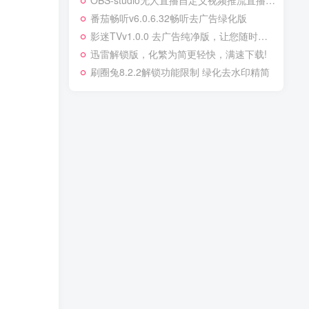
OBS-studio无人直播自定义视频推流直播RTMP推流
番茄畅听v6.0.6.32畅听去广告绿化版
影迷TVv1.0.0 去广告纯净版，让您随时随地畅享高清影视盛宴
迅雷解锁版，化繁为简更轻快，满速下载!
刷圈兔8.2.2解锁功能限制 绿化去水印精简