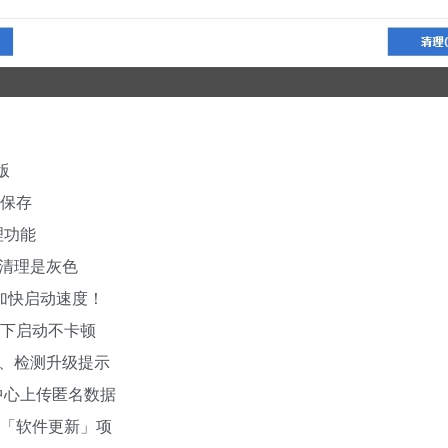
版
式保存
理功能
清理是灰色
，加快启动速度！
况下启动不卡顿
、检测升级提示
中心上传匿名数据
：「软件更新」项