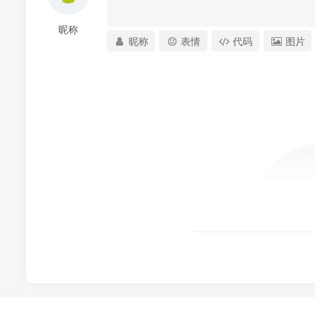
昵称
昵称
表情
代码
图片