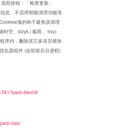
、底部按钮：「检查更新」
惠信息、不启用智能清理功能等
Cookies项的钩子避免误清理
、slzyk | 孤雨 、lrxy)
到程序内，删除其它多语言模块
优化器组件 (会驻留后台进程)
XHLTA1?pwd=9wxh#
?pwd=3ssi