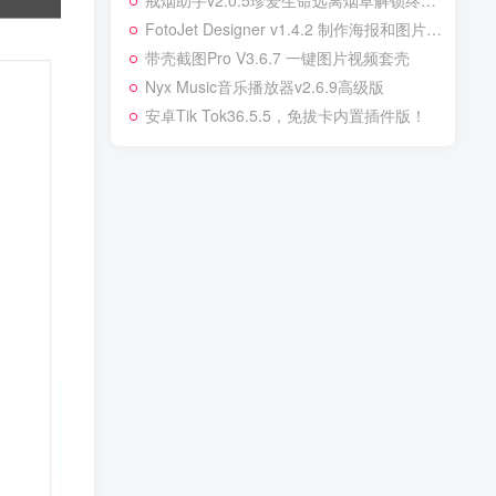
戒烟助手v2.0.5珍爱生命远离烟草解锁终身会员
FotoJet Designer v1.4.2 制作海报和图片多语便携版
带壳截图Pro V3.6.7 一键图片视频套壳
Nyx Music音乐播放器v2.6.9高级版
安卓Tik Tok36.5.5，免拔卡内置插件版！