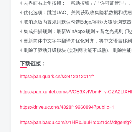
√ 去界面右上角按钮：「帮助按钮」/「许可证管理」
√ 优化选项：跳过UAC、关闭获取收集隐私数据和优
√ 取消原版内置规则默认勾选Edge/谷歌/火狐等浏览器
√ 集成扫描规则：最新WinApp2规则 + 昔之光规则 (飞扬时空
√ 更新简体中文字串翻译并优化对齐，将中文语言移
√ 删除了驱动升级模块 (会联网功能不成熟)、删除性能
下载链接：
https://pan.quark.cn/s/2412312c11f1
https://pan.xunlei.com/s/VOE3XvIVbmF_v-CZA2Lt
https://drive.uc.cn/s/4828f19960894?public=1
https://pan.baidu.com/s/1HRbJeuHrqo21dcMdfge4fg