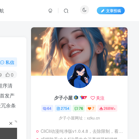
航
文章投稿
私信
9
0
程序清
和首发产
夕子小屋
关注
表冗余条
64
2754
76
7
268W+
夕子小屋网址：xzku.cn
CliCli动漫纯净版v1.0.4.8，去除限制，看漫完全免费