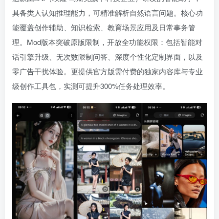
具备类人认知推理能力，可精准解析自然语言问题。核心功
能覆盖创作辅助、知识检索、教育场景应用及日常事务管
理。Mod版本突破原版限制，开放全功能权限：包括智能对
话引擎升级、无次数限制问答、深度个性化定制界面，以及
零广告干扰体验。更提供官方版需付费的独家内容库与专业
级创作工具包，实测可提升300%任务处理效率。