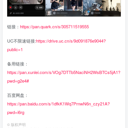
链接：
https://pan.quark.cn/s/305711519555
UC不限速链接:
https://drive.uc.cn/s/9d091876e9044?
public=1
备用链接：
https://pan.xunlei.com/s/VOg7DTTb5NaciNH2WsBTCs5jA1?
pwd=g2e4#
百度网盘：
https://pan.baidu.com/s/1dfkK1Wq7PrnwN6n_czy21A?
pwd=i6rg
©
版权声明