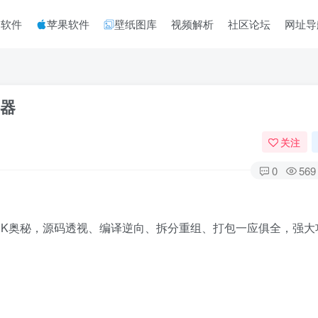
脑软件
苹果软件
壁纸图库
视频解析
社区论坛
网址导
神器
关注
0
569
解锁APK奥秘，源码透视、编译逆向、拆分重组、打包一应俱全，强