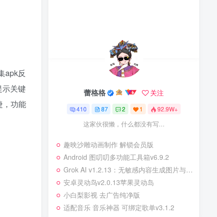
apk反
提示关键
蕾格格
关注
捷，功能
410
87
2
1
92.9W+
这家伙很懒，什么都没有写...
趣映沙雕动画制作 解锁会员版
Android 图叨叨多功能工具箱
v6.9.2
‌Grok AI v1.2.13：无敏感内容生成图片与视频的利器‌
安卓灵动鸟v2.0.13苹果灵动岛
小白梨影视 去广告纯净版
适配音乐 音乐神器 可绑定歌单
v3.1.2