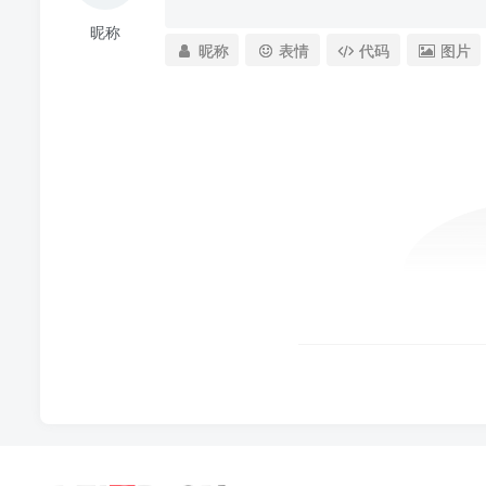
昵称
昵称
表情
代码
图片