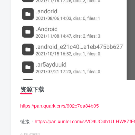
资源下载
https://pan.quark.cn/s/602c7ea34b05
链接：
https://pan.xunlei.com/s/VO9UO4h1U-HW8Z
©
版权声明