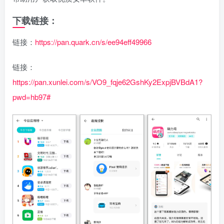
下载链接：
链接：
https://pan.quark.cn/s/ee94eff49966
链接：
https://pan.xunlei.com/s/VO9_fqje62GshKy2ExpjBVBdA1?
pwd=hb97#