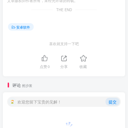
文章版权归作者所有，未经允许请勿转载。
THE END
安卓软件
喜欢就支持一下吧
点赞
0
分享
收藏
评论
抢沙发
欢迎您留下宝贵的见解！
提交