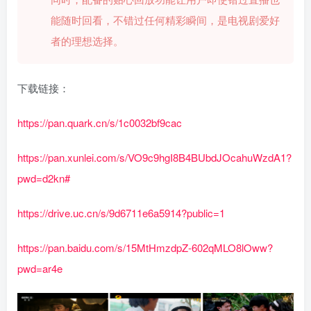
能随时回看，不错过任何精彩瞬间，是电视剧爱好
者的理想选择。
下载链接：
https://pan.quark.cn/s/1c0032bf9cac
https://pan.xunlei.com/s/VO9c9hgI8B4BUbdJOcahuWzdA1?
pwd=d2kn#
https://drive.uc.cn/s/9d6711e6a5914?public=1
https://pan.baidu.com/s/15MtHmzdpZ-602qMLO8lOww?
pwd=ar4e