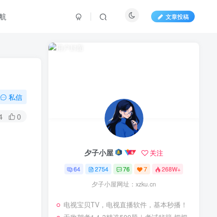
航
文章投稿
私信
4
0
夕子小屋
关注
64
2754
76
7
268W+
夕子小屋网址：xzku.cn
电视宝贝TV，电视直播软件，基本秒播！