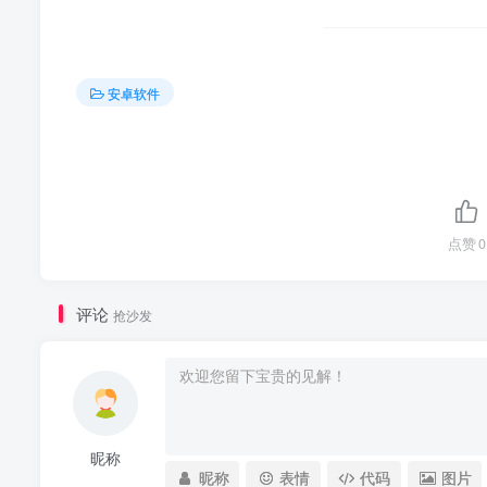
安卓软件
点赞
0
评论
抢沙发
昵称
昵称
表情
代码
图片