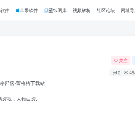
脑软件
苹果软件
壁纸图库
视频解析
社区论坛
网址导
关注
0
48
墙透视，人物白透.