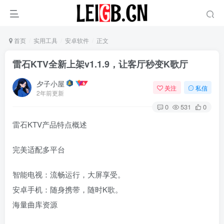
首页
实用工具
安卓软件
正文
雷石KTV全新上架v1.1.9，让客厅秒变K歌厅
夕子小屋
关注
私信
2年前更新
0
531
0
‌雷石KTV产品特点概述‌
‌完美适配多平台‌
‌智能电视‌：流畅运行，大屏享受。
‌安卓手机‌：随身携带，随时K歌。
‌海量曲库资源‌