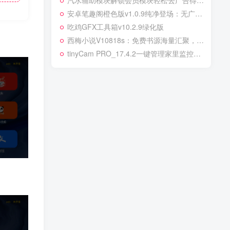
汽水辅助模块解锁会员模块轻松去广告得会员
‌安卓笔趣阁橙色版v1.0.9纯净登场：无广告干扰，阅读超畅快‌
吃鸡GFX工具箱v10.2.9绿化版
西梅小说V10818s：免费书源海量汇聚，搜索阅读两不误！
tinyCam PRO_17.4.2一键管理家里监控设备解锁版远程录制控制