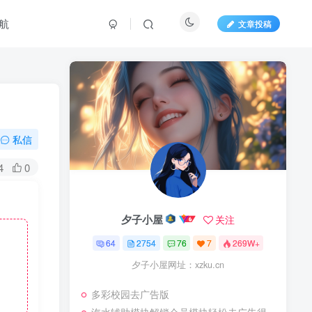
航
文章投稿
私信
4
0
夕子小屋
关注
64
2754
76
7
269W+
夕子小屋网址：xzku.cn
多彩校园去广告版