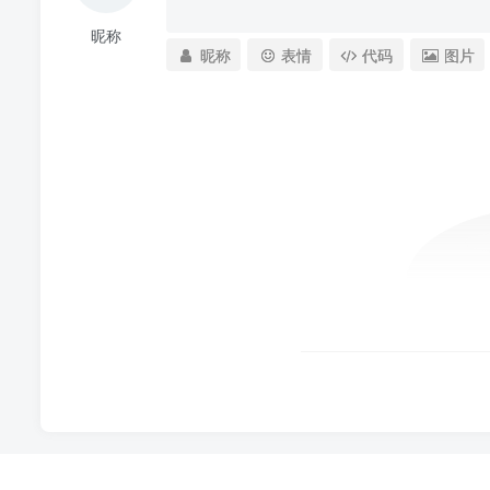
昵称
昵称
表情
代码
图片