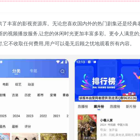
供了丰富的影视资源库。无论您喜欢国内外的热门剧集还是经典老
断的视频播放服务,让您的休闲时光更加丰富多彩。更令人满意的
时,它不收取任何费用,用户可以毫无后顾之忧地观看所有内容。