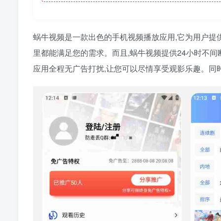
蜗牛视频是一款出色的手机视频播放应用,它为用户提
里都能满足您的需求。而且,蜗牛视频提供24小时不间
应用全程无广告打扰,让您可以尽情享受观影乐趣。同