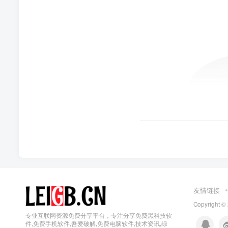
友情链接
Copyright ©
专业互联网资源免费分享平台，专注分享免费黑科技软
件,免费手机软件,吾爱破解,免费电脑软件,技术资讯,绿