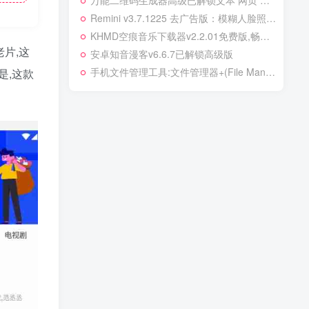
万能二维码生成器高级已解锁文本 网页 WiFi 等等都行
‌Remini v3.7.1225 去广告版：模糊人脸照片瞬间清晰！‌
KHMD空痕音乐下载器v2.2.01免费版,畅享无损音乐,无损音质随心下
片,这
安卓知音漫客v6.6.7已解锁高级版
手机文件管理工具:文件管理器+(File Manager+) v3.6.4 修改版
是,这款