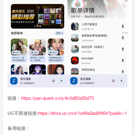
链接：
https://pan.quark.cn/s/4c0d83a55d73
UC不限速链接:
https://drive.uc.cn/s/1a49a2ad2f404?public=1
备用链接：