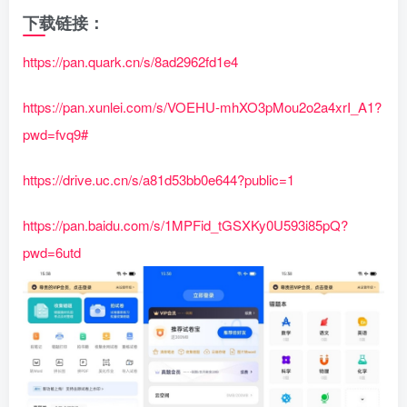
下载链接：
https://pan.quark.cn/s/8ad2962fd1e4
https://pan.xunlei.com/s/VOEHU-mhXO3pMou2o2a4xrI_A1?
pwd=fvq9#
https://drive.uc.cn/s/a81d53bb0e644?public=1
https://pan.baidu.com/s/1MPFid_tGSXKy0U593i85pQ?
pwd=6utd