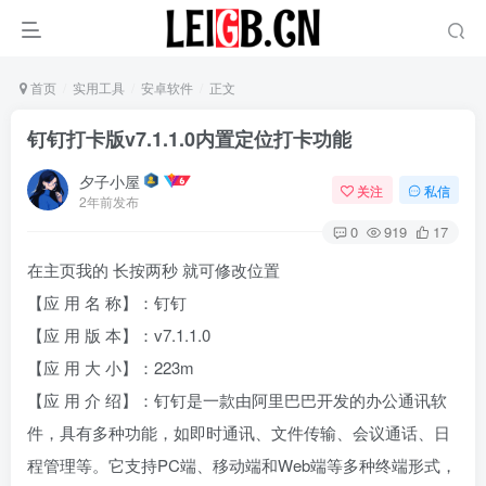
首页
实用工具
安卓软件
正文
钉钉打卡版v7.1.1.0内置定位打卡功能
夕子小屋
关注
私信
2年前发布
0
919
17
在主页我的 长按两秒 就可修改位置
【应 用 名 称】：钉钉
【应 用 版 本】：v7.1.1.0
【应 用 大 小】：223m
【应 用 介 绍】：钉钉是一款由阿里巴巴开发的办公通讯软
件，具有多种功能，如即时通讯、文件传输、会议通话、日
程管理等。它支持PC端、移动端和Web端等多种终端形式，