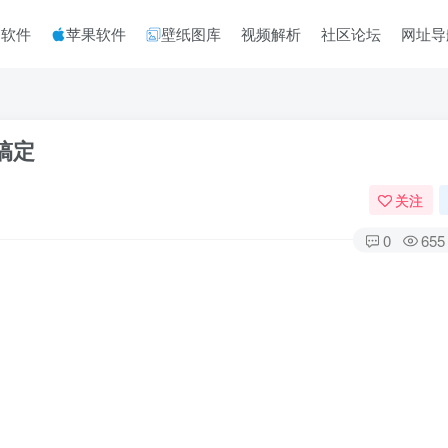
脑软件
苹果软件
壁纸图库
视频解析
社区论坛
网址导
搞定
关注
0
655