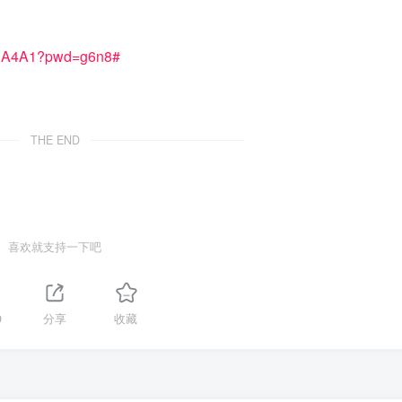
JgA4A1?pwd=g6n8#
THE END
喜欢就支持一下吧
9
分享
收藏