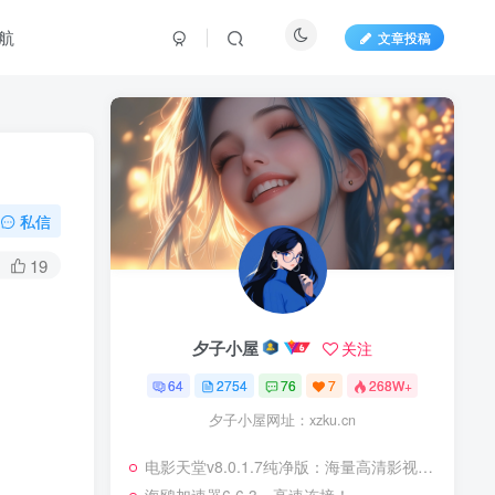
航
文章投稿
私信
19
夕子小屋
关注
64
2754
76
7
268W+
夕子小屋网址：xzku.cn
电影天堂v8.0.1.7纯净版：海量高清影视，永久免费无广告！