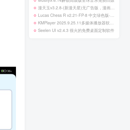
Musify9.6.14解锁高级版全球音乐免费白嫖
漫天玉v3.2.8-(新漫天星)无广告版，漫画阅读更自由！
Lucas Chess R v2.21-FP-8 中文绿色版-免费国际象棋训练软件
KMPlayer 2025.9.25.11多媒体播放器软件去广告增强版
Seelen UI v2.4.3 很火的免费桌面定制软件