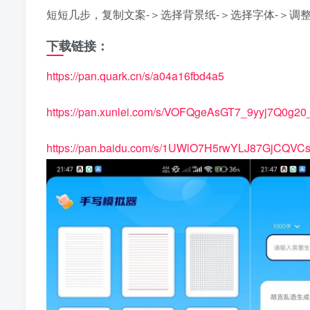
短短几步，复制文案-＞选择背景纸-＞选择字体-＞
下载链接：
https://pan.quark.cn/s/a04a16fbd4a5
https://pan.xunlei.com/s/VOFQgeAsGT7_9yyj7Q0g
https://pan.baidu.com/s/1UWlO7H5rwYLJ87GjCQV