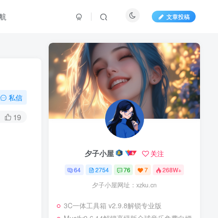
航
文章投稿
私信
19
夕子小屋
关注
64
2754
76
7
268W+
夕子小屋网址：xzku.cn
3C一体工具箱 v2.9.8解锁专业版