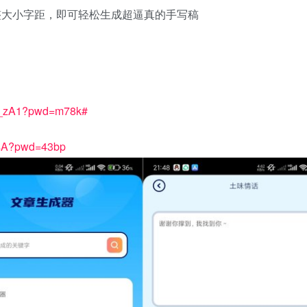
调整大小字距，即可轻松生成超逼真的手写稿
20_zA1?pwd=m78k#
CsA?pwd=43bp