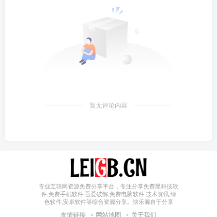
暂无评论内容
专业互联网资源免费分享平台，专注分享免费黑科技软
件,免费手机软件,吾爱破解,免费电脑软件,技术资讯,绿
色软件,安卓软件等综合资源分享。快乐源自于分享
友情链接
网站地图
关于我们