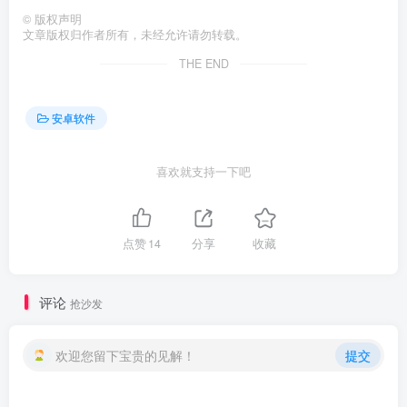
©
版权声明
文章版权归作者所有，未经允许请勿转载。
THE END
安卓软件
喜欢就支持一下吧
点赞
14
分享
收藏
评论
抢沙发
欢迎您留下宝贵的见解！
提交