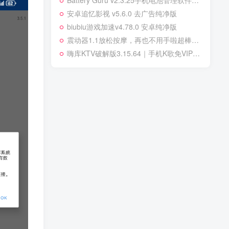
Battery Guru v2.3.25手机电池管理软件修改版
安卓追忆影视 v5.6.0 去广告纯净版
biubiu游戏加速v4.78.0 安卓纯净版
震动器1.1放松按摩，再也不用手啦超棒的按摩器
嗨库KTV破解版3.15.64｜手机K歌免VIP｜支持语音点歌