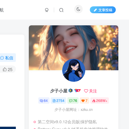
航
文章投稿
私信
25
夕子小屋
关注
64
2754
76
7
268W+
夕子小屋网址：xzku.cn
第二空间v9.0.12会员版|保护隐私