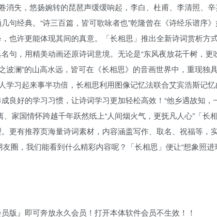
画卷消失，悠扬婉转的琵琶声缓缓响起，李白、杜甫、李清照、辛
几句经典。“诗三百篇，皆可歌咏者也”乾隆曾在《诗经乐谱序》
释，也许更能体现其间的真意。「长相思」推出全新诗词赏析方
名句，用精美动画还原诗词意境。无论是“东风夜放花千树，更
水之波澜”的山高水远，皆可在《长相思》的音画世界中，重现独
让人学习起来事半功倍，长相思利用图像记忆法联合艾宾浩斯记忆
成良好的学习习惯，让诗词学习更加轻松高效！“他乡遇故知，
离、家国情怀跨越千年跃然纸上“人间烟火气，更抚凡人心”「长
理。更有推荐页海量诗词素材，内容涵盖写作、取名、祝福等，
朋友圈，我们能看到什么精彩内容呢？「长相思」便让“想象照进
会员版』即可奔放永久会员！打开本体软件会员不生效！！