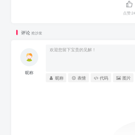
点赞
2
评论
抢沙发
昵称
昵称
表情
代码
图片