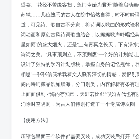
盛宴。“花径不曾缘客扫，蓬门今始为君开”随着启动
苏轼……几位熟悉的古人在院中怡然自得，时不时吟诵
道，可见诗、歌自古不分家，将诗词以歌曲的形式诠
词动画和原创古风诗词歌曲结合，以娓娓歌声吟唱经典
星如雨”的盛大烟火，还是“上有青冥之长天，下有渌
诗词之美。“凡事预则立，不预则废”一个好的计划能
设计了独特的学习计划版块，掌握自身的记忆规律，养
相思”一张张信笺承载着文人骚客深切的情感，爱恨别
阁内诗词藏品浩如烟海，分门别类，内容解析有条有
上面面俱到~“海内存知己，天涯若比邻”假如古代也有
消除时空隔阂，为古人们特别打造了一个专属诗友圈
【使用方法】
压缩包里面三个软件都需要安装，成功安装后打开『