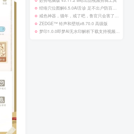
必剪电脑版 v3.11.2 B站出品视频剪辑工具
经络穴位图解6.5.0AI舌诊 足不出户防百病解锁钻石会员
戒色神器，骚年，戒了吧，鲁官只会害了你！
ZEDGE™ 铃声和壁纸v8.70.0 高级版
梦印1.0.0即梦AI无水印解析下载支持视频和图集