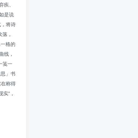
弃疾、
如是说
式，将诗
吹落，
具一格的
曲线，
一笺一
相思」书
实在称得
现实”，