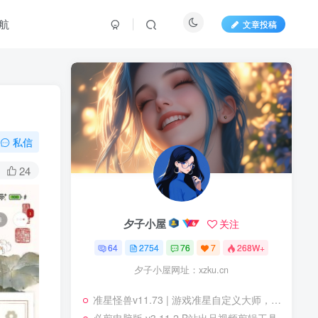
航
文章投稿
私信
24
夕子小屋
关注
64
2754
76
7
268W+
夕子小屋网址：xzku.cn
准星怪兽v11.73 | 游戏准星自定义大师，一键提升射击精准度