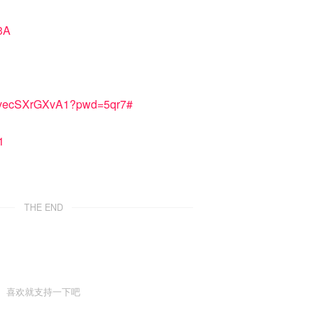
3A
b3vecSXrGXvA1?pwd=5qr7#
1
THE END
喜欢就支持一下吧