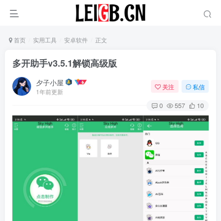
首页
实用工具
安卓软件
正文
多开助手v3.5.1解锁高级版
夕子小屋
关注
私信
1年前更新
0
557
10