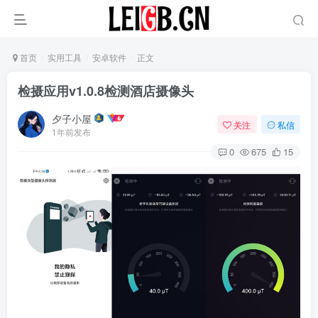
首页
实用工具
安卓软件
正文
检摄应用v1.0.8检测酒店摄像头
夕子小屋
关注
私信
1年前发布
0
675
15