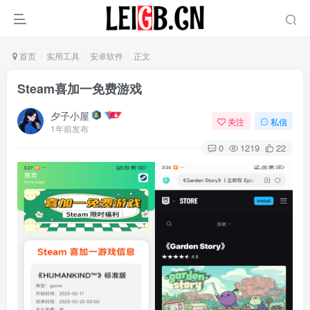
首页
实用工具
安卓软件
正文
Steam喜加一免费游戏
夕子小屋
关注
私信
1年前发布
0
1219
22