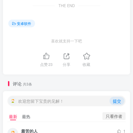
THE END
安卓软件
喜欢就支持一下吧
点赞
23
分享
收藏
评论
共3条
欢迎您留下宝贵的见解！
提交
只看作者
最新
最热
最苦的人
1