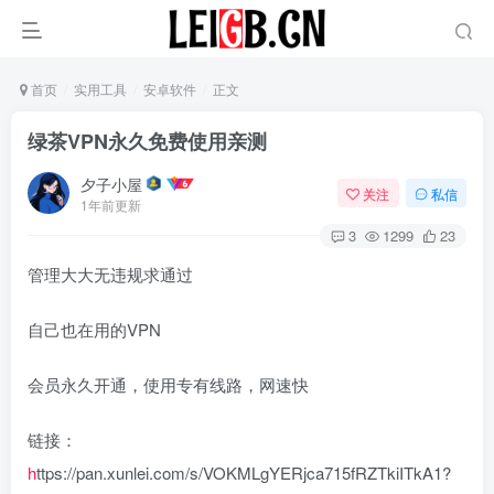
首页
实用工具
安卓软件
正文
绿茶VPN永久免费使用
亲测
夕子小屋
关注
私信
1年前更新
3
1299
23
管理大大无违规求通过
自己也在用的VPN
会员永久开通，使用专有线路，网速快
链接：
h
ttps://pan.xunlei.com/s/VOKMLgYERjca715fRZTkiITkA1?