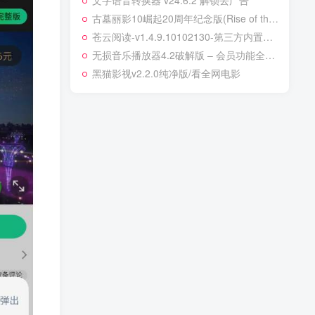
文字语音转换器 v24.6.2 解锁去广告
古墓丽影10崛起20周年纪念版(Rise of the Tomb Raider 20 Year Celebration)
苍云阅读-v1.4.9.10102130-第三方内置超多书源无广告小说APP
无损音乐播放器4.2破解版 – 会员功能全解锁！
黑猫影视v2.2.0纯净版/看全网电影