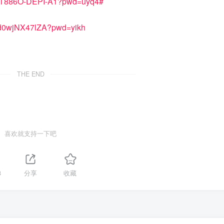
LcT886O-DEPI-A1?pwd=uyq4#
Jd0wjNX47lZA?pwd=yikh
THE END
喜欢就支持一下吧
8
分享
收藏