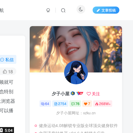
航
文章投稿
私信
18
频就可
也特别
夕子小屋
关注
上浏览器
64
2754
76
7
268W+
可以播
夕子小屋网址：xzku.cn
健身运动4.08解锁专业版全球顶尖健身软件