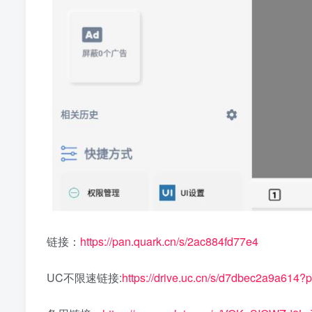
链接：
https://pan.quark.cn/s/2ac884fd77e4
UC不限速链接:
https://drive.uc.cn/s/d7dbec2a9a614?