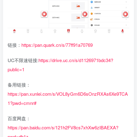
链接：
https://pan.quark.cn/s/77ff91a70769
UC不限速链接:
https://drive.uc.cn/s/d1126971bdc34?
public=1
备用链接：
https://pan.xunlei.com/s/VOL8yGm6D6sOnzRXAs6Xe9TCA
1?pwd=cmnr#
百度网盘：
https://pan.baidu.com/s/121h2FV8cs7xhXw6zIBAEXA?
pwd=dh1z