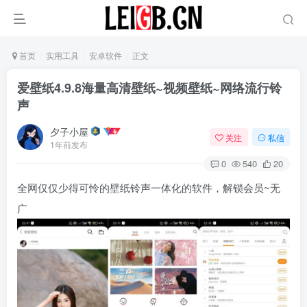
首页
实用工具
安卓软件
正文
爱壁纸4.9.8海量高清壁纸~视频壁纸~网络流行铃
声
夕子小屋
关注
私信
1年前发布
0
540
20
全网仅仅少得可怜的壁纸铃声一体化的软件，解锁会员~无
广