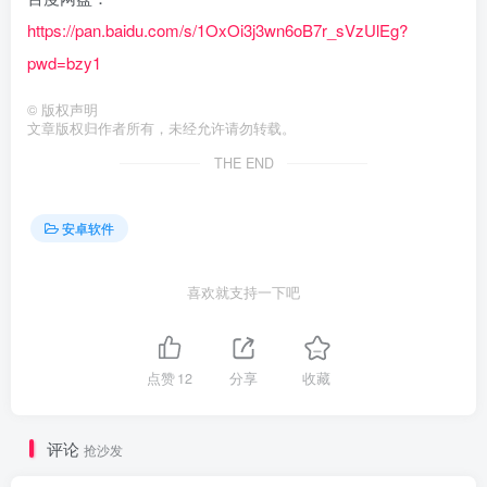
https://pan.baidu.com/s/1OxOi3j3wn6oB7r_sVzUlEg?
pwd=bzy1
©
版权声明
文章版权归作者所有，未经允许请勿转载。
THE END
安卓软件
喜欢就支持一下吧
点赞
12
分享
收藏
评论
抢沙发