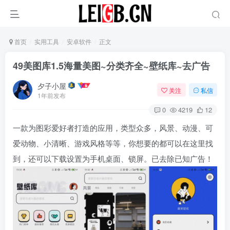
首页
实用工具
安卓软件
正文
49美图库1.5海量美图~分类齐全~壁纸库~去广告
夕子小屋
关注
私信
1年前发布
0
4219
12
一款为图彩爱好者打造的应用，类型众多，风景、动漫、可
爱动物、小清晰、游戏风格等等，你想要的都可以在这里找
到，还可以下载设置为手机桌面、锁屏。已去除已知广告！