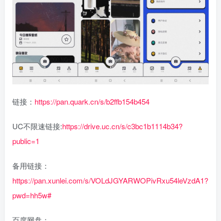
链接：
https://pan.quark.cn/s/b2ffb154b454
UC不限速链接:
https://drive.uc.cn/s/c3bc1b1114b34?
public=1
备用链接：
https://pan.xunlei.com/s/VOLdJGYARWOPivRxu54leVzdA1?
pwd=hh5w#
百度网盘：