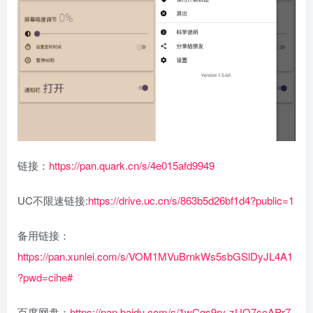
链接：
https://pan.quark.cn/s/4e015afd9949
UC不限速链接:
https://drive.uc.cn/s/863b5d26bf1d4?public=1
备用链接：
https://pan.xunlei.com/s/VOM1MVuBrnkWs5sbGSlDyJL4A1
?pwd=cihe#
百度网盘：
https://pan.baidu.com/s/1wCgs9ry-zUO7scAPr7-