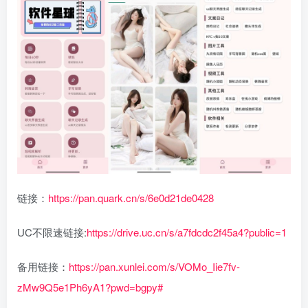
链接：
https://pan.quark.cn/s/6e0d21de0428
UC不限速链接:
https://drive.uc.cn/s/a7fdcdc2f45a4?public=1
备用链接：
https://pan.xunlei.com/s/VOMo_Iie7fv-
zMw9Q5e1Ph6yA1?pwd=bgpy#