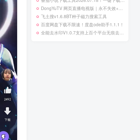
番茄小说下载工具2026.07.18！一键下载全站小说，免费无广告！‌
‌DongYuTV 网页直播电视版｜永不失效+全网频道免费看‌
飞土搜v1.6.8BT种子磁力搜索工具
百度网盘下载不限速！度盘ode助手1.1.1！
全能去水印V1.0.7支持上百个平台无痕去水印解锁会员