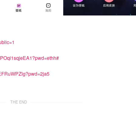
ublic=1
bJPOqi1sqjeEA1?pwd=ethh#
xdEFRuWPZlg?pwd=2ja5
THE END