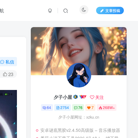
航
文章投稿
私信
23
。
夕子小屋
关注
64
2754
76
7
268W+
夕子小屋网址：xzku.cn
安卓谜底黑胶v2.4.50高级版 – 音乐播放器