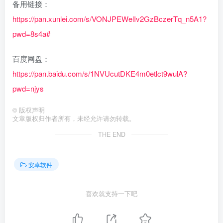
备用链接：
https://pan.xunlei.com/s/VONJPEWelIv2GzBczerTq_n5A1?
pwd=8s4a#
百度网盘：
https://pan.baidu.com/s/1NVUcutDKE4m0etlct9wulA?
pwd=njys
©
版权声明
文章版权归作者所有，未经允许请勿转载。
THE END
安卓软件
喜欢就支持一下吧