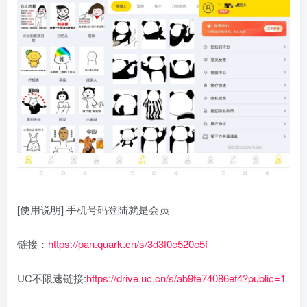
[使用说明] 手机号码登陆就是会员
链接：
https://pan.quark.cn/s/3d3f0e520e5f
UC不限速链接:
https://drive.uc.cn/s/ab9fe74086ef4?public=1