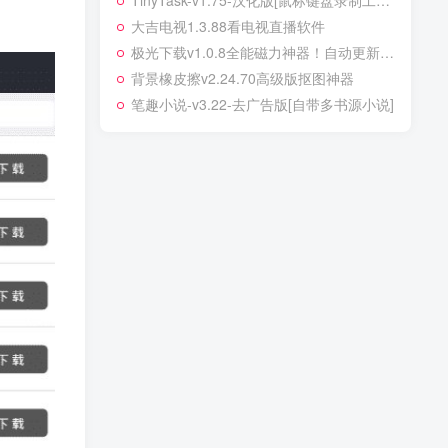
TinyTask-v1.75-汉化版[鼠标键盘录制工具，重复操作利器，快速录制和回放您上次计算机操作的全过程鼠标和键盘动作]
大吉电视1.3.88看电视直播软件
极光下载v1.0.8全能磁力神器！自动更新Tracker，多端投屏一键搞定
背景橡皮擦v2.24.70高级版抠图神器
笔趣小说-v3.22-去广告版[自带多书源小说]