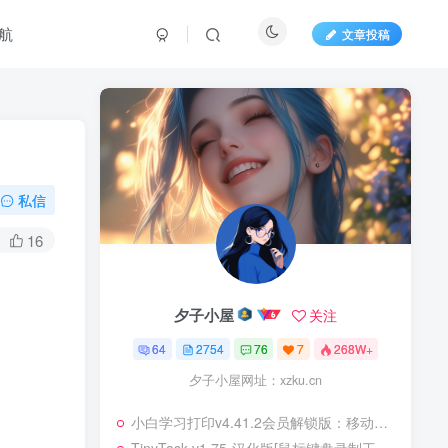
航
文章投稿
私信
16
夕子小屋
关注
64
2754
76
7
268W+
夕子小屋网址：xzku.cn
小白学习打印v4.41.2会员解锁版：移动打印学习更高效