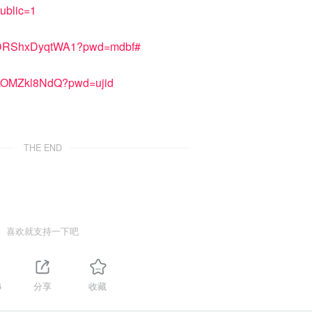
public=1
aAlDRShxDyqtWA1?pwd=mdbf#
KLOMZkl8NdQ?pwd=ujid
THE END
喜欢就支持一下吧
6
分享
收藏