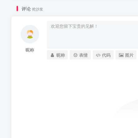
评论
抢沙发
昵称
昵称
表情
代码
图片