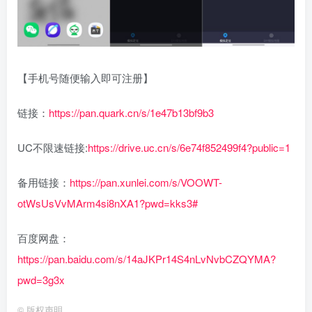
【手机号随便输入即可注册】
链接：
https://pan.quark.cn/s/1e47b13bf9b3
UC不限速链接:
https://drive.uc.cn/s/6e74f852499f4?public=1
备用链接：
https://pan.xunlei.com/s/VOOWT-
otWsUsVvMArm4si8nXA1?pwd=kks3#
百度网盘：
https://pan.baidu.com/s/14aJKPr14S4nLvNvbCZQYMA?
pwd=3g3x
©
版权声明