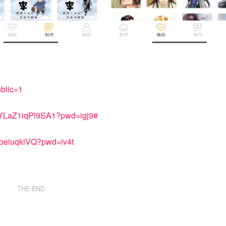
ublic=1
lYLaZ1iqPl9SA1?pwd=igj9#
LoeiuqkiVQ?pwd=iv4t
THE END