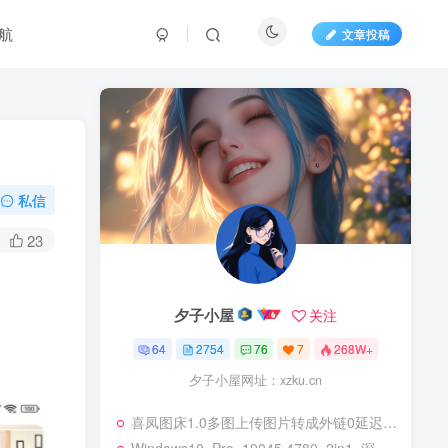
航
文章投稿
私信
23
夕子小屋
关注
64
2754
76
7
268W+
夕子小屋网址：xzku.cn
喜凤图床1.0多图上传图片转成外链0延迟加载