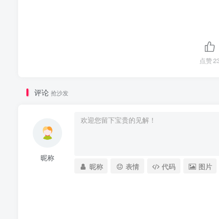
点赞
2
评论
抢沙发
昵称
昵称
表情
代码
图片