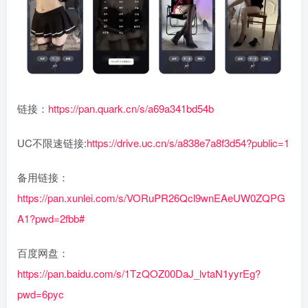
链接：
https://pan.quark.cn/s/a69a341bd54b
UC不限速链接:
https://drive.uc.cn/s/a838e7a8f3d54?public=1
备用链接：
https://pan.xunlei.com/s/VORuPR26Qcl9wnEAeUW0ZQPG
A1?pwd=2fbb#
百度网盘：
https://pan.baidu.com/s/1TzQOZ00DaJ_lvtaN1yyrEg?
pwd=6pyc