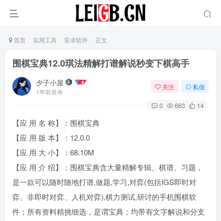
首页
实用工具
安卓软件
正文
围棋宝典12.0琪法精解打谱解说秒变下棋高手
夕子小屋
关注
私信
1年前发布
0
663
14
【应 用 名 称】：围棋宝典
【应 用 版 本】：12.0.0
【应 用 大 小】：68.10M
【应 用 介 绍】：围棋宝典含大量精解专辑、棋谱、习题，
是一款可以随时随地打谱,做题,学习,对弈(包括IGS即时对
弈、非即时对弈、人机对弈),棋力测试,研讨的手机围棋软
件；所有资料精挑细选，是谓宝典；均带有文字解说和分支