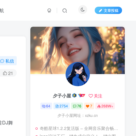
航
文章投稿
私信
21
夕子小屋
关注
64
2754
76
7
268W+
夕子小屋网址：xzku.cn
DJ舞
奇酷星球1.2.2复活版 – 全网音乐聚合畅听，比汽水音乐更强大！‌