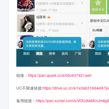
链接：
https://pan.quark.cn/s/05c637421ae0
UC不限速链接:
https://drive.uc.cn/s/1e3ab318d4ef4?p
备用链接：
https://pan.xunlei.com/s/VOUdt46KnJm