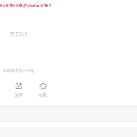
P6iKa5I6Eh8Q?pwd=m3k7
THE END
喜欢就支持一下吧
1
分享
收藏