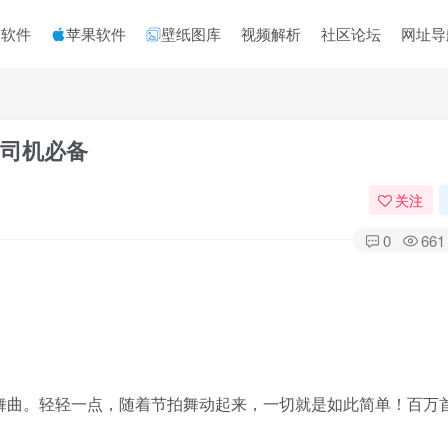
脑软件
苹果软件
壁纸图库
视频解析
社区论坛
网址导
老司机必备
关注
0
661
舞曲。轻轻一点，随着节拍舞动起来，一切就是如此简单！百万首