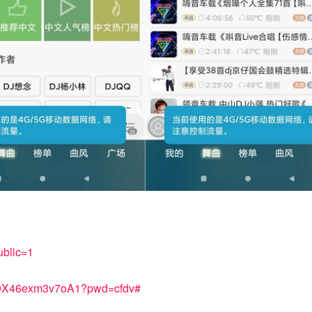
ublic=1
6g9X46exm3v7oA1?pwd=cfdv#