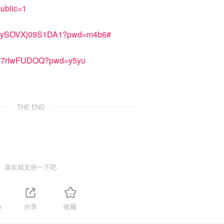
public=1
BkeySOVXj09S1DA1?pwd=m4b6#
2fU7rIwFUDOQ?pwd=y5yu
THE END
喜欢就支持一下吧
3
分享
收藏