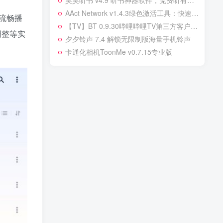
昊昊听书 v4.9 听书神器软件，免费听有声读物，已解锁会员无广告
‌AAct Network v1.4.3绿色激活工具：快速激活Office与Win10，无烦恼！‌
可流畅播
【TV】BT 0.9.30哔哩哔哩TV第三方客户端，流畅观影！‌纯净无广告
调整等实
夕夕铃声 7.4 解锁无限制版海量手机铃声
卡通化相机ToonMe v0.7.15专业版