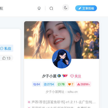
航
文章投稿
私信
13
夕子小屋
关注
64
2754
76
7
268W+
夕子小屋网址：xzku.cn
声荐/荐音[原鲨鱼听书]-v1.2.11-去广告纯净版[真人带感情的专业演播]