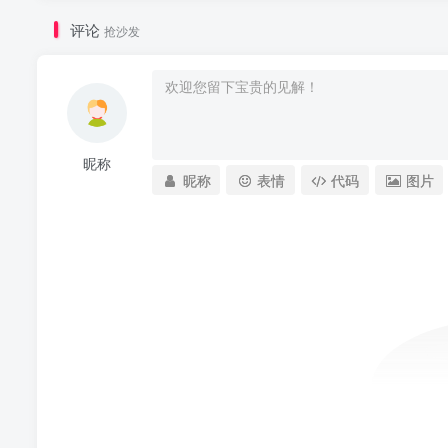
评论
抢沙发
昵称
昵称
表情
代码
图片