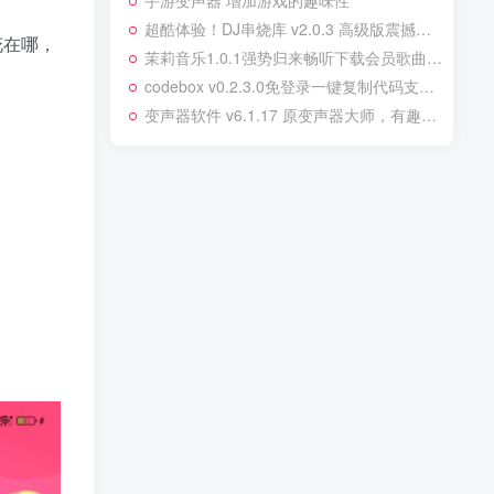
手游变声器 增加游戏的趣味性
超酷体验！DJ串烧库 v2.0.3 高级版震撼登场
花在哪，
茉莉音乐1.0.1强势归来畅听下载会员歌曲无损音质
codebox v0.2.3.0免登录一键复制代码支持CSDN等网站
变声器软件 v6.1.17 原变声器大师，有趣的手机变声软件，去更新解锁会员版