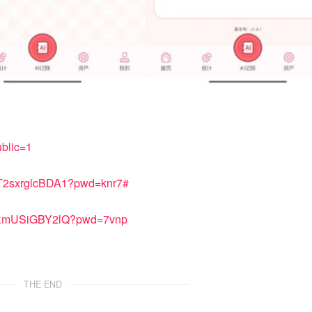
ublic=1
CxT2sxrglcBDA1?pwd=knr7#
kcRmUSiGBY2lQ?pwd=7vnp
THE END