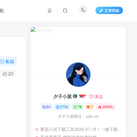
航
文章投稿
私信
23
夕子小屋
关注
64
2754
76
7
268W+
夕子小屋网址：xzku.cn
番茄小说下载工具2026.07.18！一键下载全站小说，免费无广告！‌