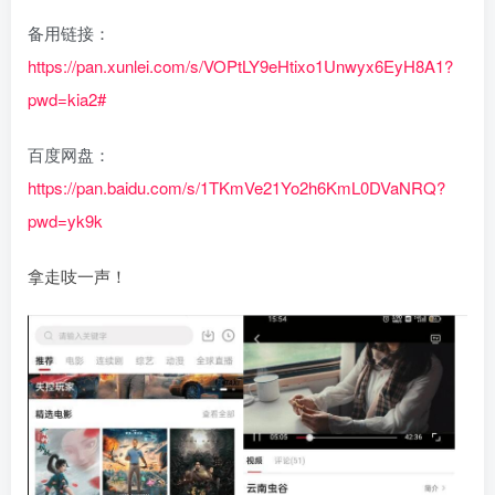
备用链接：
https://pan.xunlei.com/s/VOPtLY9eHtixo1Unwyx6EyH8A1?
pwd=kia2#
百度网盘：
https://pan.baidu.com/s/1TKmVe21Yo2h6KmL0DVaNRQ?
pwd=yk9k
拿走吱一声！