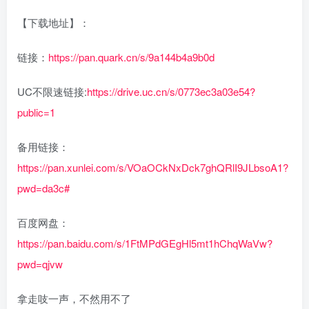
【下载地址】：
链接：
https://pan.quark.cn/s/9a144b4a9b0d
UC不限速链接:
https://drive.uc.cn/s/0773ec3a03e54?
public=1
备用链接：
https://pan.xunlei.com/s/VOaOCkNxDck7ghQRlI9JLbsoA1?
pwd=da3c#
百度网盘：
https://pan.baidu.com/s/1FtMPdGEgHl5mt1hChqWaVw?
pwd=qjvw
拿走吱一声，不然用不了