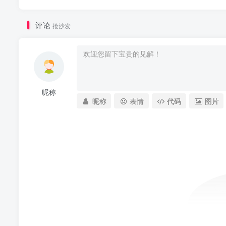
评论
抢沙发
昵称
昵称
表情
代码
图片