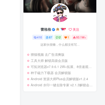
蕾格格
关注
410
87
2
1
93.1W+
这家伙很懒，什么都没有写...
狸猫视频 去广告清爽版
工具大师 解锁高级会员版
可拓浏览器v7.9.6.1 2W+拓展、8倍速观影、AI搜索全都有
种子磁力下载器 会员解锁版
Android 资源大师Plus会员解锁版
v1.2.4
Android 水印一键去除专家 v2.1.3解锁会员版