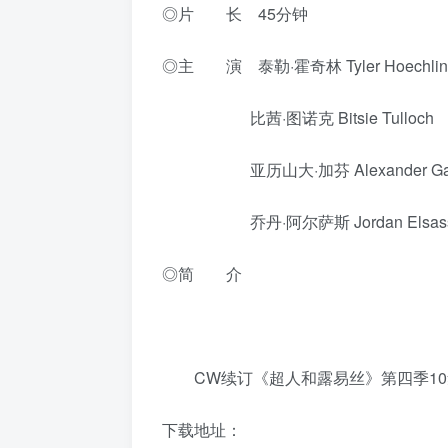
◎片 长 45分钟
◎主 演 泰勒·霍奇林 Tyler Hoechlin
比茜·图诺克 Bitsie Tulloch
亚历山大·加芬 Alexander Garf
乔丹·阿尔萨斯 Jordan Elsas
◎简 介
CW续订《超人和露易丝》第四季10
下载地址：