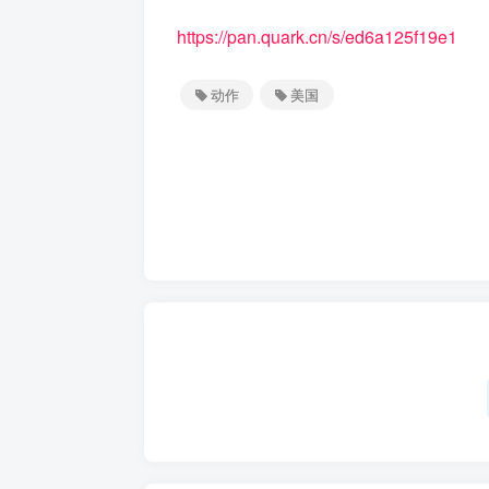
https://pan.quark.cn/s/ed6a125f19e1
动作
美国