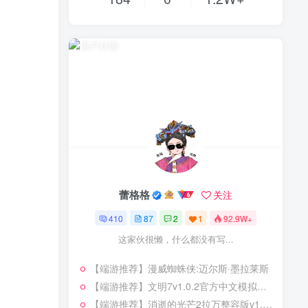
蕾格格
关注
410
87
2
1
92.9W+
这家伙很懒，什么都没有写...
【端游推荐】漫威蜘蛛侠:迈尔斯·墨拉莱斯
【端游推荐】文明7v1.0.2官方中文模拟器版本解压可玩
【端游推荐】消逝的光芒2拉万整容版v1.21.0+全DLC官方中文