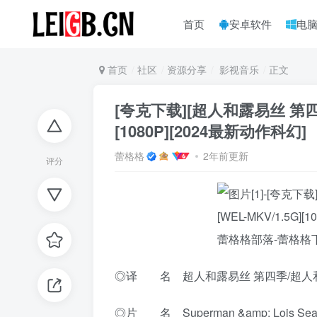
首页
安卓软件
电
首页
社区
资源分享
影视音乐
正文
[夸克下载][超人和露易丝 第四季]
[1080P][2024最新动作科幻]
蕾格格
2年前更新
评分
◎译 名 超人和露易丝 第四季/超人
◎片 名 Superman &amp; Lois Sea