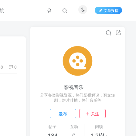
航
文章投稿
38
0
影视音乐
分享各类影视资源，热门影视解说，爽文短
剧，烂片吐槽，热门音乐等
发布
关注
帖子
互动
阅读
184
0
1.2W+