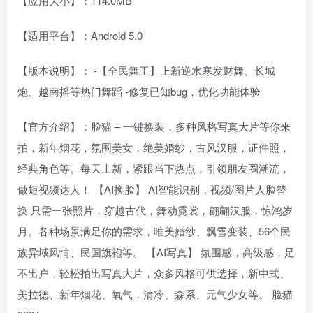
【应用大小】：114.0MB
【适用平台】：Android 5.0
【版本说明】： -【全民舞王】上新逆水寒发财舞、长城
炮、越南摇等热门舞蹈 -修复已知bug，优化功能体验
【官方介绍】：脸猫 – 一键换装，多种风格写真大片等你来
拍，新年烟花，氛围美女，绝美婚纱，古风汉服，证件照，
经典角色等。每天上新，紧跟当下热点，引领朋友圈潮流，
做短视频达人！ 【AI换脸】 AI智能识别，视频/图片人脸替
换 只需一张照片，穿越古代，舞动霓裳，翩翩汉服，惊鸿岁
月。各种场景满足你的需求，唯美婚纱、飘雪变装、56个民
族异域风情、民国旗袍等。 【AI写真】 氛围感，高级感，足
不出户，轻松拍出写真大片，众多风格可供选择，新中式、
美拉德、新年烟花、氧气，清冷、森系、元气少女等。 脸猫