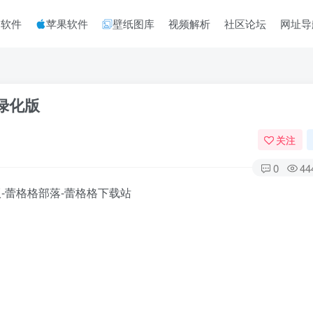
脑软件
苹果软件
壁纸图库
视频解析
社区论坛
网址导
破解绿化版
关注
0
44