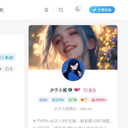
航
文章投稿
私信
4
0
夕子小屋
关注
64
2754
76
7
269W+
夕子小屋网址：xzku.cn
PixPin v2.2.1.0中文版：截长图+GIF动图二合一免费神器