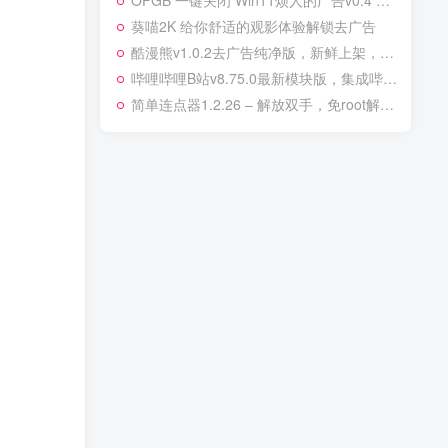
OFGB 一键关闭 Win11烦人的广告v0.4 汉化版
葵喵2K 给你舒适的观影体验解锁去广告
酷漫熊v1.0.2去广告纯净版，新鲜上架，热门漫画全部免费阅读
哔哩哔哩B站v8.75.0最新模块版，集成哔哩漫游解锁番剧限制，可看4K画质！
简单连点器1.2.26 – 解放双手，免root解锁会员版！